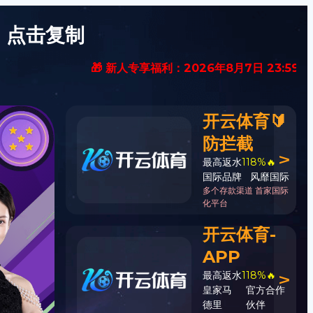
录入口
|
九游官方版web站入口
|
开云app官方登录入口
|
KY平台
|