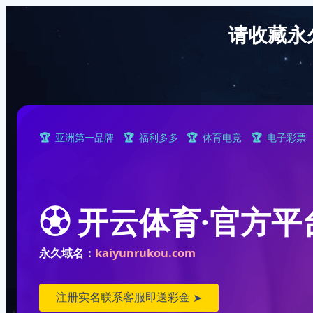
意采集，本站将进行人机访问检测。
ky体育·（中国）官方网站
|
米兰网web站
|
乐鱼（中国）官方网
！由衷感谢您对本站一如既往的支持！
米兰电竞（中国）官方网站
|