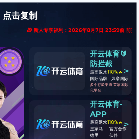
录入口
|
九游官方版web站入口
|
开云app官方登录入口
|
KY平台
|