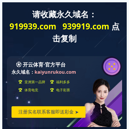
意采集，本站将进行人机访问检测。
ky体育·（中国）官方网站
|
米兰网web站
|
乐鱼（中国）官方
！由衷感谢您对本站一如既往的支持！
网站
|
MILAN米兰体育·（中国）官方网站
|
九游网·官方端网
站登录入口
|
九游官方版web站入口
|
开云app官方登录入口
|
KY平台
|
米兰电竞（中国）官方网站
|