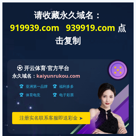
意采集，本站将进行人机访问检测。
ky体育·（中国）官方网站
|
米兰网web站
|
乐鱼（中国）官方
！由衷感谢您对本站一如既往的支持！
网站
|
MILAN米兰体育·（中国）官方网站
|
九游网·官方端网
站登录入口
|
九游官方版web站入口
|
开云app官方登录入口
|
KY平台
|
米兰电竞（中国）官方网站
|