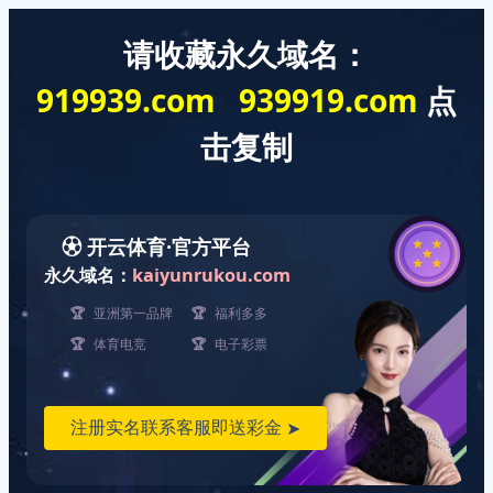
意采集，本站将进行人机访问检测。
ky体育·（中国）官方网站
|
米兰网web站
|
乐鱼（中国）官方
！由衷感谢您对本站一如既往的支持！
网站
|
MILAN米兰体育·（中国）官方网站
|
九游网·官方端网
站登录入口
|
九游官方版web站入口
|
开云app官方登录入口
|
KY平台
|
米兰电竞（中国）官方网站
|